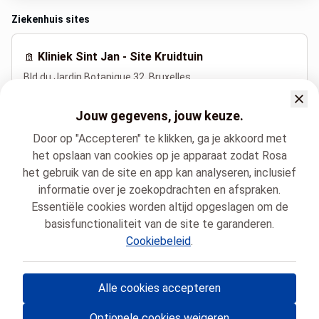
Ziekenhuis sites
Kliniek Sint Jan - Site Kruidtuin
Bld du Jardin Botanique 32, Bruxelles
+32 2 221 91 11
Jouw gegevens, jouw keuze.
Door op "Accepteren" te klikken, ga je akkoord met
Gesproken talen
het opslaan van cookies op je apparaat zodat Rosa
het gebruik van de site en app kan analyseren, inclusief
Engels (English)
Frans (Français)
informatie over je zoekopdrachten en afspraken.
Nederlands (Nederlands)
Turks (Türkçe)
Essentiële cookies worden altijd opgeslagen om de
basisfunctionaliteit van de site te garanderen.
Cookiebeleid
.
Clinique Saint-Jean Kliniek Sint-Jan
Acupunctuur - Raadpleging - Kruidtuin
Gönül BOZ
Alle cookies accepteren
© Rosa VZW
- Jouw medische afspraken in België 🇧🇪
Optionele cookies weigeren